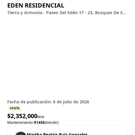
EDEN RESIDENCIAL
Tierra y Armonia - Paseo Del Edén 17 - 23, Bosques De Santa Anita, Tlajomulco De Zúñiga, Jalisco
Fecha de publicación:
6 de julio de 2026
VENTA
$
2,352,000
MXN
Mantenimiento
$
1456
MXN
/MES
Martha Beatriz Ruiz Gonzalez