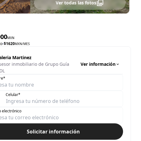
Ver todas las fotos
000
MXN
to
$
1620
MXN
/MES
aleria Martinez
Ver información
sesor inmobiliario de Grupo Guía
DL
re*
Celular*
 electrónico
Solicitar información