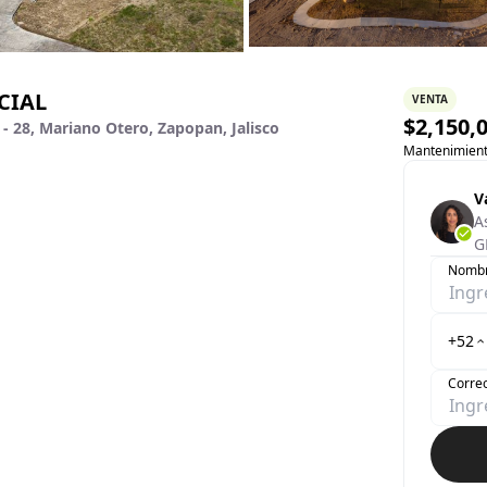
CIAL
VENTA
$
2,150,
 28, Mariano Otero, Zapopan, Jalisco
Mantenimien
V
A
G
Nomb
+52
Correo