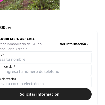
000
MXN
MOBILIARIA ARCADIA
Ver información
esor inmobiliario de Grupo
mobiliaria Arcadia
re*
Celular*
 electrónico
Solicitar información