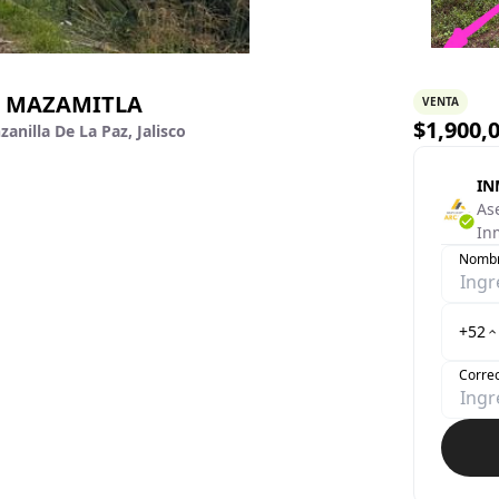
S, MAZAMITLA
VENTA
$
1,900,
anilla De La Paz, Jalisco
IN
As
In
Nomb
+52
Correo