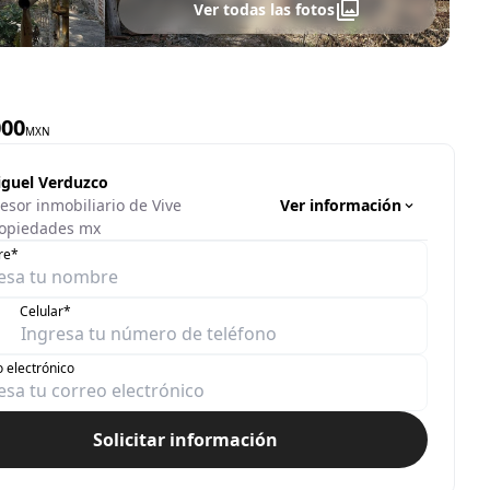
Ver todas las fotos
000
MXN
guel Verduzco
Ver información
esor inmobiliario de Vive
opiedades mx
re*
Celular*
 electrónico
Solicitar información